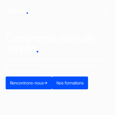
Comprenez avant de
.
vendre
Mener des découvertes structurées pour comprendre les
enjeux réels, qualifier les priorités et poser des bases
solides à la décision.
Rencontrons-nous
Nos formations