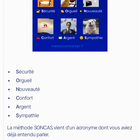
S
écurité
O
rgueil
N
ouveauté
C
onfort
A
rgent
S
ympathie
La méthode SONCAS vient d'un acronyme dont vous aviez
déjà entendu parler.