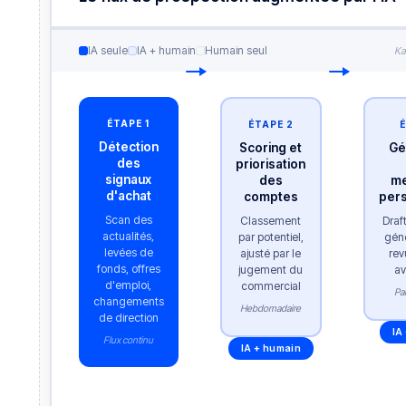
IA seule
IA + humain
Humain seul
Ka
ÉTAPE 1
ÉTAPE 2
Détection
Scoring et
Gé
des
priorisation
signaux
des
m
d'achat
comptes
pers
Scan des
Classement
Draf
actualités,
par potentiel,
géné
levées de
ajusté par le
rev
fonds, offres
jugement du
av
d'emploi,
commercial
Pa
changements
Hebdomadaire
de direction
IA
Flux continu
IA + humain
IA seule