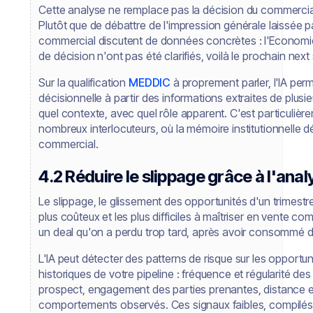
Cette analyse ne remplace pas la décision du commercial, 
Plutôt que de débattre de l'impression générale laissée pa
commercial discutent de données concrètes : l'Economic B
de décision n'ont pas été clarifiés, voilà le prochain next
Sur la qualification
MEDDIC
à proprement parler, l'IA pe
décisionnelle à partir des informations extraites de plus
quel contexte, avec quel rôle apparent. C'est particulièr
nombreux interlocuteurs, où la mémoire institutionnelle 
commercial.
4.2 Réduire le slippage grâce à l'ana
Le slippage, le glissement des opportunités d'un trimestre 
plus coûteux et les plus difficiles à maîtriser en vente co
un deal qu'on a perdu trop tard, après avoir consommé 
L'IA peut détecter des patterns de risque sur les opport
historiques de votre pipeline : fréquence et régularité d
prospect, engagement des parties prenantes, distance en
comportements observés. Ces signaux faibles, compilés e