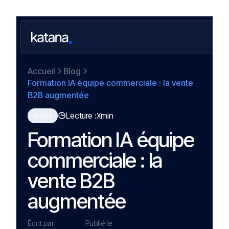
Accueil
Blog
Formation IA équipe commerciale : la vente
B2B augmentée
Lecture :
min
Outils
X
Formation IA équipe
commerciale : la
vente B2B
augmentée
Écrit par
Publié le