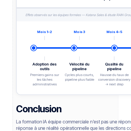
Effets observés sur les équipes formées — Katana Sales & étude RAIN Group
Mois 1–2
Mois 3
Mois 4–5
Adoption des
Vélocité du
Qualité du
outils
pipeline
pipeline
Premiers gains sur
Cycles plus courts,
Hausse du taux de
les tâches
pipeline plus fiable
conversion discovery
administratives
→ next step
Conclusion
La formation IA équipe commerciale n'est pas une répons
réponse à une réalité opérationnelle que les directions 