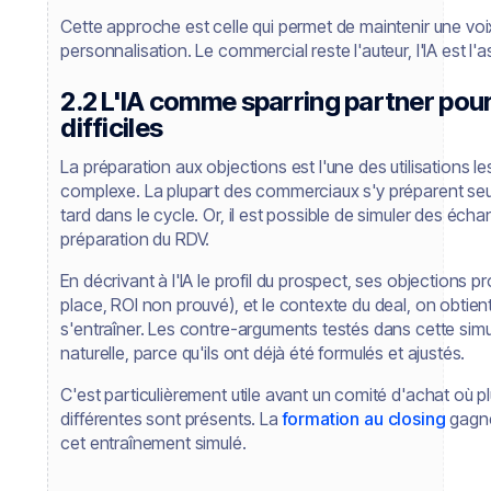
Cette approche est celle qui permet de maintenir une voix
personnalisation. Le commercial reste l'auteur, l'IA est l'
2.2 L'IA comme sparring partner pour
difficiles
La préparation aux objections est l'une des utilisations l
complexe. La plupart des commerciaux s'y préparent seul
tard dans le cycle. Or, il est possible de simuler des écha
préparation du RDV.
En décrivant à l'IA le profil du prospect, ses objections p
place, ROI non prouvé), et le contexte du deal, on obtient
s'entraîner. Les contre-arguments testés dans cette simu
naturelle, parce qu'ils ont déjà été formulés et ajustés.
C'est particulièrement utile avant un comité d'achat où 
différentes sont présents. La
formation au closing
gagne
cet entraînement simulé.