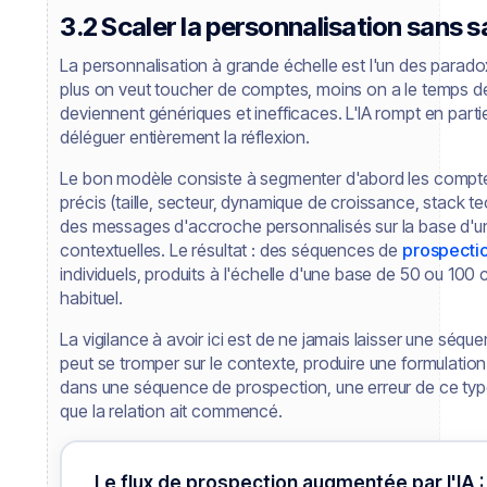
3.2 Scaler la personnalisation sans sa
La personnalisation à grande échelle est l'un des parado
plus on veut toucher de comptes, moins on a le temps de
deviennent génériques et inefficaces. L'IA rompt en part
déléguer entièrement la réflexion.
Le bon modèle consiste à segmenter d'abord les compt
précis (taille, secteur, dynamique de croissance, stack t
des messages d'accroche personnalisés sur la base d'un 
contextuelles. Le résultat : des séquences de
prospecti
individuels, produits à l'échelle d'une base de 50 ou 10
habituel.
La vigilance à avoir ici est de ne jamais laisser une séque
peut se tromper sur le contexte, produire une formulation 
dans une séquence de prospection, une erreur de ce t
que la relation ait commencé.
Le flux de prospection augmentée par l'IA :