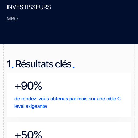
INVESTISSEURS
MBO
.
.
1
Résultats clés
+90%
de rendez-vous obtenus par mois sur une cible C-
level exigeante
+50%